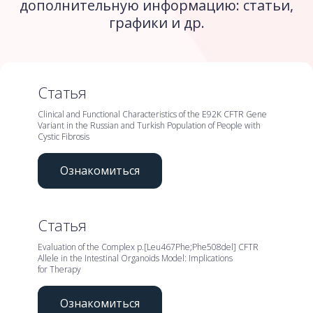
дополнительную информацию: статьи,
графики и др.
Статья
Clinical and Functional Characteristics of the E92K CFTR Gene
Variant in the Russian and Turkish Population of People with
Cystic Fibrosis
Ознакомиться
Статья
Evaluation of the Complex p.[Leu467Phe;Phe508del] CFTR
Allele in the Intestinal Organoids Model: Implications
for Therapy
Ознакомиться