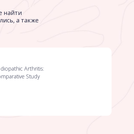
е найти
ись, а также
iopathic Arthritis:
omparative Study